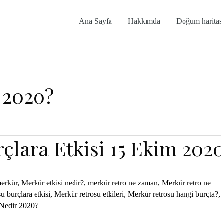
Ana Sayfa
Hakkımda
Doğum haritas
 2020?
çlara Etkisi 15 Ekim 202
erkür
,
Merkür etkisi nedir?
,
merkür retro ne zaman
,
Merkür retro ne
u burçlara etkisi
,
Merkür retrosu etkileri
,
Merkür retrosu hangi burçta?
,
 Nedir 2020?