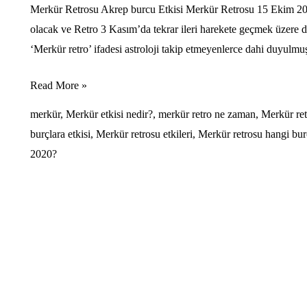
Merkür Retrosu Akrep burcu Etkisi Merkür Retrosu 15 Ekim 20
olacak ve Retro 3 Kasım’da tekrar ileri harekete geçmek üzere 
‘Merkür retro’ ifadesi astroloji takip etmeyenlerce dahi duyulmu
Merkür
Read More »
Retrosu
merkür
,
Merkür etkisi nedir?
,
merkür retro ne zaman
,
Merkür ret
ve
burçlara etkisi
,
Merkür retrosu etkileri
,
Merkür retrosu hangi bur
Burçlara
2020?
etkisi
15
Ekim
2020