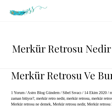
İçeriğe
atla
Merkür Retrosu Nedir
Merkür Retrosu Ve Bur
1 Yorum
/
Astro Blog Gündem
/
Sibel Sıvacı
/
14 Ekim 2020
/
m
zaman bitiyor?
,
merkür retro nedir
,
merkür retrosu
,
merkür retros
Merkür retrosu ne demek
,
Merkür retrosu nedir
,
Merkür retrosu