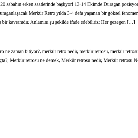
20 sabahın erken saatlerinde başlıyor! 13-14 Ekimde Duragan pozisyo
duraganlaşacak Merkür Retro yılda 3-4 defa yaşanan bir göksel fenomen
ş bir kavramdır. Anlamını şu şekilde ifade edebiliriz; Her gezegen […]
ro ne zaman bitiyor?
,
merkür retro nedir
,
merkür retrosu
,
merkür retros
çta?
,
Merkür retrosu ne demek
,
Merkür retrosu nedir
,
Merkür retrosu N