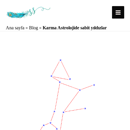
İçeriğe
atla
Main
Ana sayfa
»
Blog
»
Karma Astrolojide sabit yıldızlar
Menu