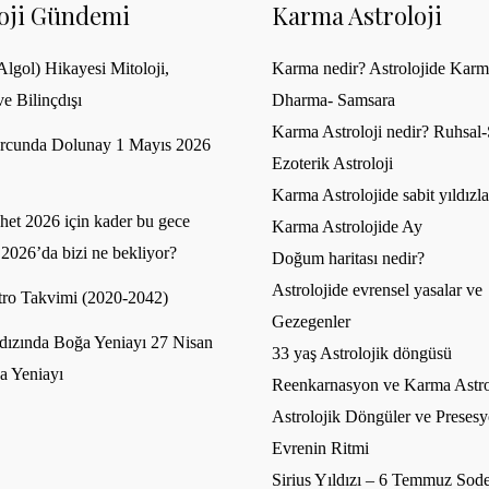
loji Gündemi
Karma Astroloji
lgol) Hikayesi Mitoloji,
Karma nedir? Astrolojide Karm
ve Bilinçdışı
Dharma- Samsara
Karma Astroloji nedir? Ruhsal-S
rcunda Dolunay 1 Mayıs 2026
Ezoterik Astroloji
Karma Astrolojide sabit yıldızla
et 2026 için kader bu gece
Karma Astrolojide Ay
 2026’da bizi ne bekliyor?
Doğum haritası nedir?
Astrolojide evrensel yasalar ve
ro Takvimi (2020-2042)
Gezegenler
dızında Boğa Yeniayı 27 Nisan
33 yaş Astrolojik döngüsü
a Yeniayı
Reenkarnasyon ve Karma Astro
Astrolojik Döngüler ve Presesy
Evrenin Ritmi
Sirius Yıldızı – 6 Temmuz Sode