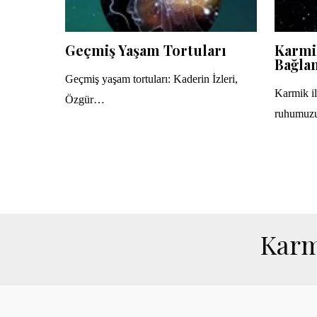
Geçmiş Yaşam Tortuları
Karmik
Bağlan
Geçmiş yaşam tortuları: Kaderin İzleri,
Karmik ili
Özgür…
ruhumuz
Karm