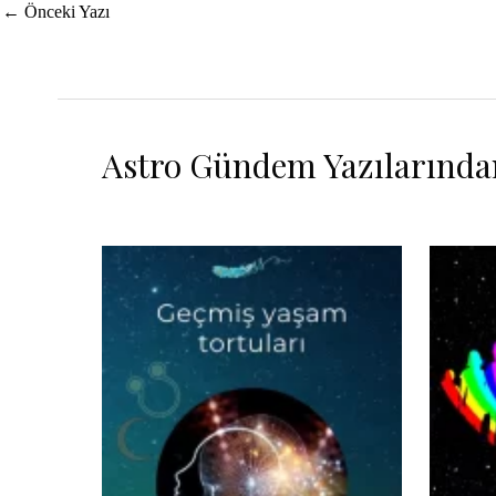
Yazı
←
Önceki Yazı
dolaşımı
Astro Gündem Yazılarında