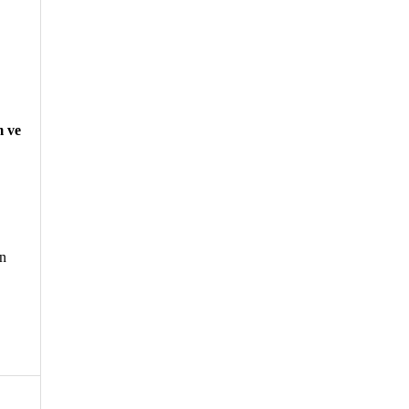
m ve
in