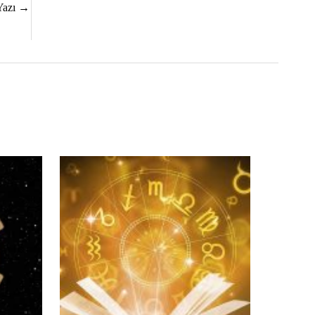
Yazı
→