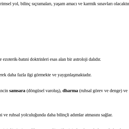
rimsel yol, bilinç sıçramaları, yaşam amacı ve karmik sınavları olacaktır
oterik-batıni doktrinleri esas alan bir astroloji dalıdır.
k daha fazla ilgi görmekte ve yaygınlaşmaktadır.
lincin
samsara
(döngüsel varoluş),
dharma
(ruhsal görev ve denge) ve
ni ve ruhsal yolculuğunda daha bilinçli adımlar atmasını sağlar.