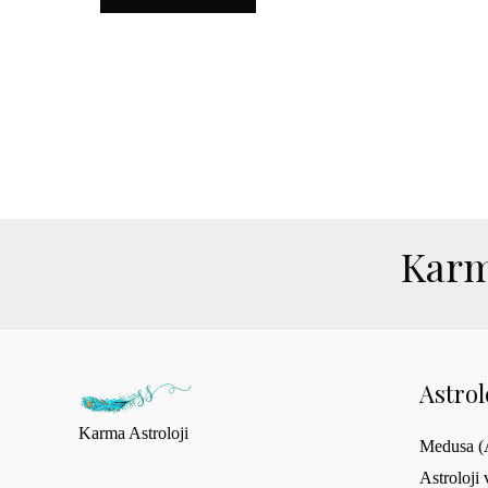
Karm
Astro
Karma Astroloji
Medusa (A
Astroloji 