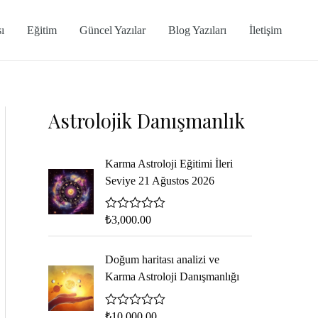
ı
Eğitim
Güncel Yazılar
Blog Yazıları
İletişim
Astrolojik Danışmanlık
Karma Astroloji Eğitimi İleri
Seviye 21 Ağustos 2026
5
₺
3,000.00
ü
z
e
Doğum haritası analizi ve
r
i
Karma Astroloji Danışmanlığı
n
d
e
5
₺
10,000.00