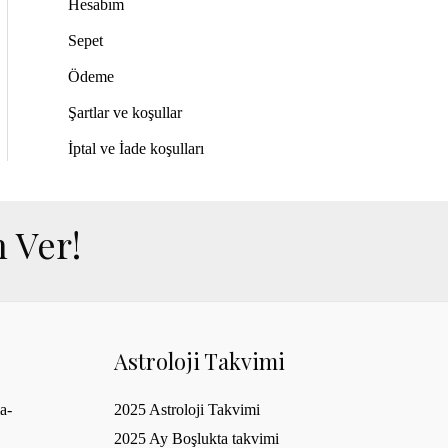
d
Hesabım
t
t
e
n
Sepet
:
:
0
₺
₺
o
Ödeme
y
3
3
a
Şartlar ve koşullar
,
,
l
d
5
0
ı
İptal ve İade koşulları
0
0
0
0
.
.
 Ver!
0
0
0
0
.
.
Astroloji Takvimi
a-
2025 Astroloji Takvimi
2025 Ay Boşlukta takvimi