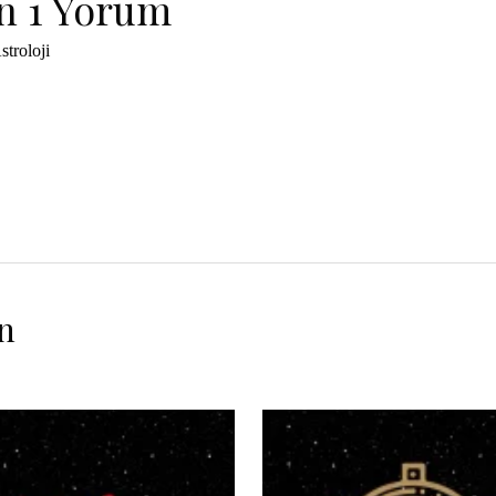
in 1 Yorum
troloji
n