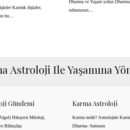
Dharma ve Yaşam yolun Dharma
şkiler Karmik ilişkiler,
ruhunuzun…
un bu…
a Astroloji Ile Yaşamına Yön
loji Gündemi
Karma Astroloji
lgol) Hikayesi Mitoloji,
Karma nedir? Astrolojide Karm
ve Bilinçdışı
Dharma- Samsara