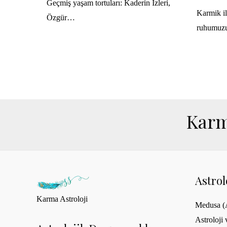
Geçmiş yaşam tortuları: Kaderin İzleri,
Karmik ili
Özgür…
ruhumuz
Karm
Astro
Karma Astroloji
Medusa (A
Astroloji 