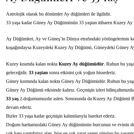
Astrolojik olarak bu dönümler Ay düğümleri ile ilgilidir.
33 yaşa kadar Güney Ay Düğümünün 33 yaştan itibaren Kuzey Ay Dü
Ay Düğümleri
, Ay ve Güneş’in Dünya etrafındaki yörüngelerinin k
kuşağındaysa Kuzeydeki Kuzey Ay Düğümü, Güneydeki Güney A
Kuzey kısımda kalan nokta
Kuzey Ay düğümüdür
. Ruhun bu yaşa
geleceğidir.
33 yaştan
sonra etkisini çok yoğun hissederiz.
Güney kısmında kalan nokta Güney Ay Düğümüdür. Ruhun bu yaşama 
Güney Ay Düğümü etkisinde kalırız. Geçmişin izleri bilinçaltımızda 
33 yaş
2.doğumumuzdır aslen. Sonrasında da Kuzey Ay Düğümü Burc
devam ederiz.
Bizler 33 yaşa kadar geçmişin kalıntılarıyla hareket ederiz.
Doğum haritamızdaki Güney Ay düğümünün burcunun ve evinin dürtüse
çok hata yaptığımız alan, bize en çok zarar veren olguları bu yaşamda