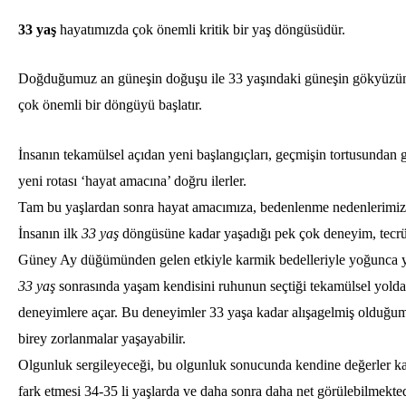
33 yaş
hayatımızda çok önemli kritik bir yaş döngüsüdür.
Doğduğumuz an güneşin doğuşu ile 33 yaşındaki güneşin gökyüzünd
çok önemli bir döngüyü başlatır.
İnsanın tekamülsel açıdan yeni başlangıçları, geçmişin tortusundan 
yeni rotası ‘hayat amacına’ doğru ilerler.
Tam bu yaşlardan sonra hayat amacımıza, bedenlenme nedenlerimize d
İnsanın ilk
33 yaş
döngüsüne kadar yaşadığı pek çok deneyim, tecrüb
Güney Ay düğümünden gelen etkiyle karmik bedelleriyle yoğunca yaşa
33 yaş
sonrasında yaşam kendisini ruhunun seçtiği tekamülsel yolda 
deneyimlere açar. Bu deneyimler 33 yaşa kadar alışagelmiş olduğum
birey zorlanmalar yaşayabilir.
Olgunluk sergileyeceği, bu olgunluk sonucunda kendine değerler kat
fark etmesi 34-35 li yaşlarda ve daha sonra daha net görülebilmekted