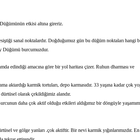
ğümünün etkisi altına gireriz.
esiştiği sanal noktalardır. Doğduğumuz gün bu düğüm noktaları hangi b
y Düğümü burcumuzdur.
mda edindiği amacına göre bir yol haritası çizer. Ruhun dharması ve
aktardığı karmik tortuları, depo karmasıdır. 33 yaşına kadar çok y
dürtüsel olarak çekildiğimiz alandır.
unun daha çok aktif olduğu etkileri aldığımız bir döngüyle yaşamım
l ve gölge yanları .çok aktiftir. Bir nevi karmik yığınlarımızdır. En
 tekrar ettirendir.