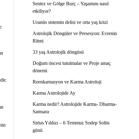
Sentez ve Gölge Burç – Yaşamını nasıl
etkiliyor?
Uranüs sistemin delisi ve orta yaş krizi
e
Astrolojik Döngüler ve Presesyon: Evrenin
Ritmi
33 yaş Astrolojik döngüsü
ın
Doğum öncesi tutulmalar ve Proje amaç
dönemi
dir.
Reenkarnasyon ve Karma Astroloji
Karma Astrolojide Ay
Karma nedir? Astrolojide Karma- Dharma-
an
Samsara
Sirius Yıldızı – 6 Temmuz Sodep Soltis
nin
günü