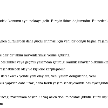
eki konumu aynı noktaya gelir. Bireyin ikinci doğumudur. Bu nedenl
gelen dürtülerden daha güçlü arınması için yeni bir döngü başlar. Yaşam
air bir takım misyonlarımızı yerine getiririz.
esizlikler veya geçmiş yaşamdan getirdiği karmik sınavlar olabilmekte
nabilecek olay ve kişilerle karşılaşabilir.
ileri akacak yönde yeni olaylara, yeni yaşam döngülerine, yeni
uz yapıdan daha uzak, daha farklı yaşam senaryolarıyla başlayacağınd
acağı maceralara başlar. 33 yaş aslen dönüm noktası gibidir. Bunu kişi
ir.