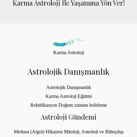
3
3
Karma Astroloji Ile Yaşamına Yön Ver!
,
,
5
0
0
0
0
0
.
.
0
0
0
0
Karma Astroloji
.
.
Astrolojik Danışmanlık
Astrolojik Danışmanlık
Karma Astroloji Eğitimi
Rektifikasyon Doğum zamanı belirleme
Astroloji Gündemi
Medusa (Algol) Hikayesi Mitoloji, Astroloji ve Bilinçdışı