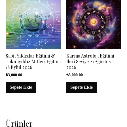
Sabit Yıldızlar Eğitimi &
Karma Astroloji Eğitimi
Takımyıldız Mitleri Eğitimi
İleri Seviye 21 Ağustos
18 Eylül 2026
2026
₺
3,000.00
₺
3,000.00
Sepete Ekle
Sepete Ekle
Ürünler