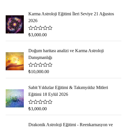
Karma Astroloji Eğitimi İleri Seviye 21 Ağustos
2026
5
₺
3,000.00
ü
z
e
Doğum haritası analizi ve Karma Astroloji
r
i
Danışmanlığı
n
d
e
5
₺
10,000.00
n
ü
0
z
o
e
Sabit Yıldızlar Eğitimi & Takımyıldız Mitleri
y
r
a
i
Eğitimi 18 Eylül 2026
l
n
d
d
ı
e
5
₺
3,000.00
n
ü
0
z
o
e
Drakonik Astroloji Eğitimi - Reenkarnasyon ve
y
r