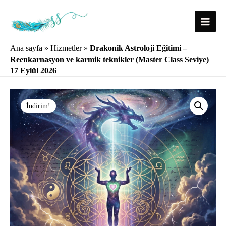
İçeriğe
atla
Main
Ana sayfa
»
Hizmetler
»
Drakonik Astroloji Eğitimi –
Menu
Reenkarnasyon ve karmik teknikler (Master Class Seviye)
17 Eylül 2026
İndirim!