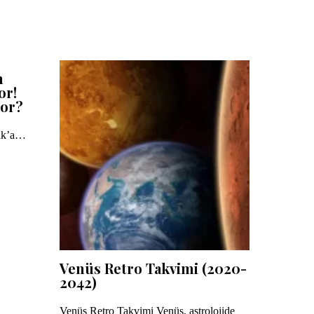
n
or!
yor?
lık’a…
Venüs Retro Takvimi (2020-
2042)
Venüs Retro Takvimi Venüs, astrolojide