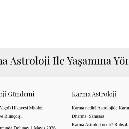
a Astroloji Ile Yaşamına Yön
loji Gündemi
Karma Astroloji
lgol) Hikayesi Mitoloji,
Karma nedir? Astrolojide Karm
ve Bilinçdışı
Dharma- Samsara
Karma Astroloji nedir? Ruhsal-S
rcunda Dolunay 1 Mayıs 2026