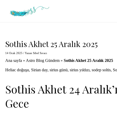
İçeriğe
atla
Sothis Akhet 25 Aralık 2025
14 Ocak 2025
/ Yazan
Sibel Sıvacı
Ana sayfa
»
Astro Blog Gündem
»
Sothis Akhet 25 Aralık 2025
Heliac doğuşu
,
Sirian day
,
sirius günü
,
sirius yıldızı
,
sodep soltis
,
So
Sothis Akhet 24 Aralık’
Gece