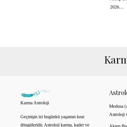
2026…
Karm
Astro
Karma Astroloji
Medusa (A
Astroloji 
Geçmişin izi bugünkü yaşamın kısır
döngüleridir. Astroloji karma, kader ve
Akrep Bu