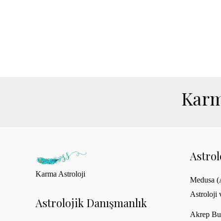
Karm
Astro
Karma Astroloji
Medusa (A
Astroloji 
Astrolojik Danışmanlık
Akrep Bu