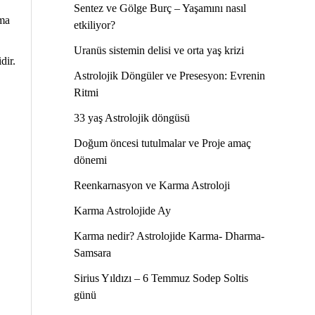
Sentez ve Gölge Burç – Yaşamını nasıl
şma
etkiliyor?
Uranüs sistemin delisi ve orta yaş krizi
dir.
Astrolojik Döngüler ve Presesyon: Evrenin
Ritmi
33 yaş Astrolojik döngüsü
Doğum öncesi tutulmalar ve Proje amaç
dönemi
Reenkarnasyon ve Karma Astroloji
Karma Astrolojide Ay
Karma nedir? Astrolojide Karma- Dharma-
Samsara
Sirius Yıldızı – 6 Temmuz Sodep Soltis
günü