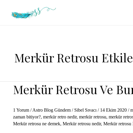
İçeriğe
atla
Merkür Retrosu Etkile
Merkür Retrosu Ve Bur
1 Yorum
/
Astro Blog Gündem
/
Sibel Sıvacı
/
14 Ekim 2020
/
m
zaman bitiyor?
,
merkür retro nedir
,
merkür retrosu
,
merkür retros
Merkür retrosu ne demek
,
Merkür retrosu nedir
,
Merkür retrosu