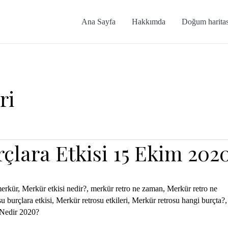
Ana Sayfa
Hakkımda
Doğum haritas
ri
çlara Etkisi 15 Ekim 202
erkür
,
Merkür etkisi nedir?
,
merkür retro ne zaman
,
Merkür retro ne
u burçlara etkisi
,
Merkür retrosu etkileri
,
Merkür retrosu hangi burçta?
,
 Nedir 2020?