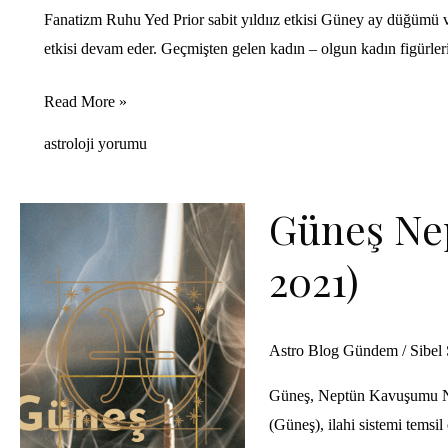
Fanatizm Ruhu Yed Prior sabit yıldıız etkisi Güney ay düğümü v
etkisi devam eder. Geçmişten gelen kadın – olgun kadın figürleri 
Fanatizm
Read More »
Ruhu
astroloji yorumu
GAD
–
Güneş Ne
Ay
–
2021)
Venüs
kavuşumu
10
Astro Blog Gündem
/
Sibel
Ekim
2021
Güneş, Neptün Kavuşumu Nep
(Güneş), ilahi sistemi tems