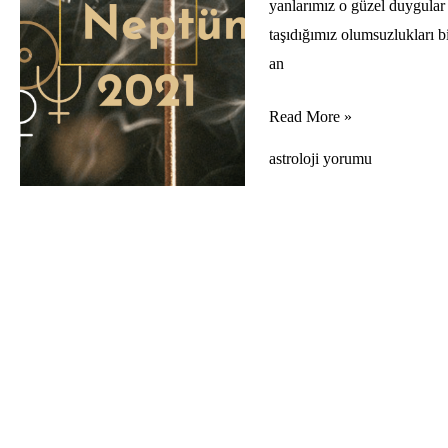
yanlarımız o güzel duygular 
taşıdığımız olumsuzlukları b
an
Güneş
Read More »
Neptün
astroloji yorumu
Kavuşumu
(10
Mart
2021)