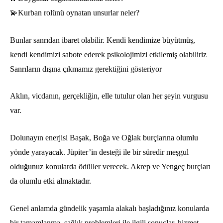
💫Kurban rolünü oynatan unsurlar neler?
Bunlar sanrıdan ibaret olabilir. Kendi kendimize büyütmüş,
kendi kendimizi sabote ederek psikolojimizi etkilemiş olabiliriz
Sanrıların dışına çıkmamız gerektiğini gösteriyor
Aklın, vicdanın, gerçekliğin, elle tutulur olan her şeyin vurgusu
var.
Dolunayın enerjisi Başak, Boğa ve Oğlak burçlarına olumlu
yönde yarayacak. Jüpiter’in desteği ile bir süredir meşgul
olduğunuz konularda ödüller verecek. Akrep ve Yengeç burçları
da olumlu etki almaktadır.
Genel anlamda gündelik yaşamla alakalı başladığınız konularda
bir tamamlanma, sağlık problemleri ile ilgili sonuçlar, hizmet