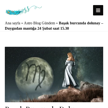
İçeriğe
atla
Main
Ana sayfa
»
Astro Blog Gündem
»
Başak burcunda dolunay –
Menu
Duygudan mantığa 24 Şubat saat 15.30