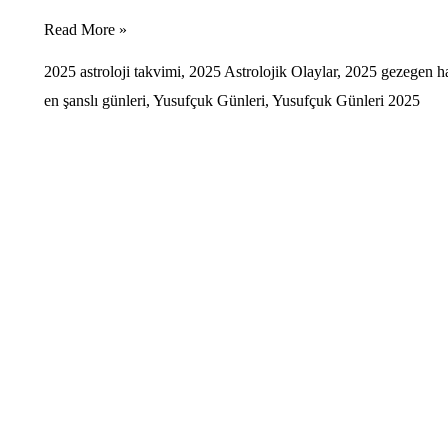
2025
Read More »
yılın
2025 astroloji takvimi
,
2025 Astrolojik Olaylar
,
2025 gezegen ha
en
en şanslı günleri
,
Yusufçuk Günleri
,
Yusufçuk Günleri 2025
şanslı
günleri
🍀
Yusufçuk
günleri