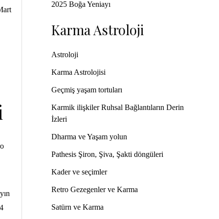
2025 Boğa Yeniayı
Mart
Karma Astroloji
Astroloji
Karma Astrolojisi
Geçmiş yaşam tortuları
i
Karmik ilişkiler Ruhsal Bağlantıların Derin
İzleri
Dharma ve Yaşam yolun
ro
Pathesis Şiron, Şiva, Şakti döngüleri
Kader ve seçimler
Retro Gezegenler ve Karma
ayın
Satürn ve Karma
24