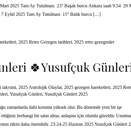
i 14 Mart 2025 Tam Ay Tutulması 23° Başak burcu Ankara saati 9.54 29 
 7 Eylül 2025 Tam Ay Tutulması 15° Balık burcu […]
reketleri
,
2025 Retro Gezegen tarihleri
,
2025 retro gezegenler
ünleri 🍀Yusufçuk Günler
i takvimi
,
2025 Astrolojik Olaylar
,
2025 gezegen hareketleri
,
2025 Ret
nleri
,
Yusufçuk Günleri
,
Yusufçuk Günleri 2025
lduğu zamanlarda ilahi koruma yüksek olur. Bu dönemde yeni bir işe
ttiğiniz herhangi bir satın alma, anlaşma için olumlu güzeldir. Unutm
rının etkisi daha önemlidir. 23-24-25 Haziran 2025 Yusufçuk Günleri 