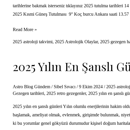
tarihlerine bakmak isterseniz tıklayınız 2025 tutulma tarihler
2025 Kısmi Güneş Tutulması 9° Koç burcu Ankara saati 13.57
2025
Read More »
Astroloji
2025 astroloji takvimi
,
2025 Astrolojik Olaylar
,
2025 gezegen ha
Takvimi
2025 Yılın En Şanslı G
Astro Blog Gündem
/
Sibel Sıvacı
/
9 Ekim 2024
/
2025 astroloj
Gezegen tarihleri
,
2025 retro gezegenler
,
2025 yılın en şanslı gü
2025 yılın en şanslı günleri Yılın olumlu enerjilerinin hakim o
başlamak, ameliyat olmak, evlenmek, girişimde bulunmak, niyet e
ki bu yorumlar genel gökyüzü durumudur kişisel doğum haritala