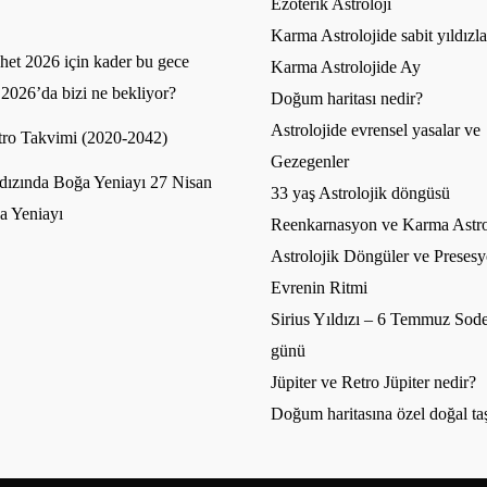
Ezoterik Astroloji
Karma Astrolojide sabit yıldızla
et 2026 için kader bu gece
Karma Astrolojide Ay
 2026’da bizi ne bekliyor?
Doğum haritası nedir?
Astrolojide evrensel yasalar ve
ro Takvimi (2020-2042)
Gezegenler
dızında Boğa Yeniayı 27 Nisan
33 yaş Astrolojik döngüsü
a Yeniayı
Reenkarnasyon ve Karma Astro
Astrolojik Döngüler ve Presesy
Evrenin Ritmi
Sirius Yıldızı – 6 Temmuz Sode
günü
Jüpiter ve Retro Jüpiter nedir?
Doğum haritasına özel doğal ta