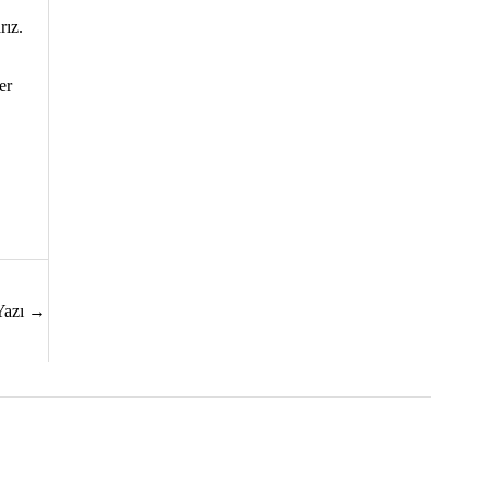
rız.
er
Yazı
→