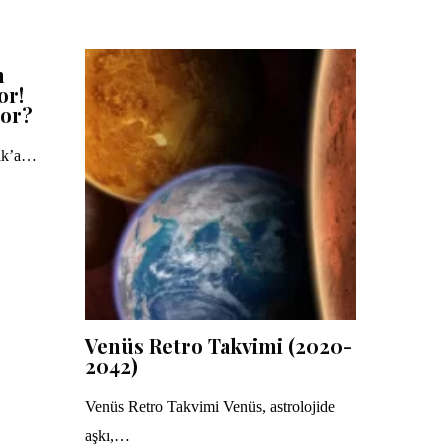
n
or!
yor?
lık’a…
Venüs Retro Takvimi (2020-
2042)
Venüs Retro Takvimi Venüs, astrolojide
aşkı,…