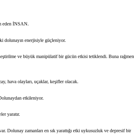
im eden İNSAN.
tki dolunayın enerjisiyle güçleniyor.
leştirilme ve büyük manipülatif bir gücün etkisi tetiklendi. Buna rağmen
y, hava olayları, uçaklar, keşifler olacak.
 Dolunaydan etkileniyor.
er yaratır.
ar. Dolunay zamanları en sık yarattığı etki uykusuzluk ve depresif bir