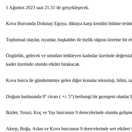
1 Ağustos 2023 saat 21.31’de gerçekleşecek.
Kova Burcunda Dolunay Egoya, diktaya karşı kendini bütüne tesl
Toplumsal olaylar, isyanlar, başkaldırı ile bizlik olgusu üzerine bir e
Özgürlük, gelecek ve umutları tetikleyen kadınlar üzerinde değersiz
kader üzerinde olumlu etkiler bırakacak.
Kova burcu ile gündemimize gelen diğer konular teknoloji, bilim, uza
Doğum haritasında 9° civarı ( +/- 5°​) herhangi bir gezegeni olanlar
İkizler, Terazi, Koç ve Yay burcunun 9 derecelerinde olumlu gelişmel
Akrep, Boğa, Aslan ve Kova burcunun 9 derecelerinde sert etkileri v