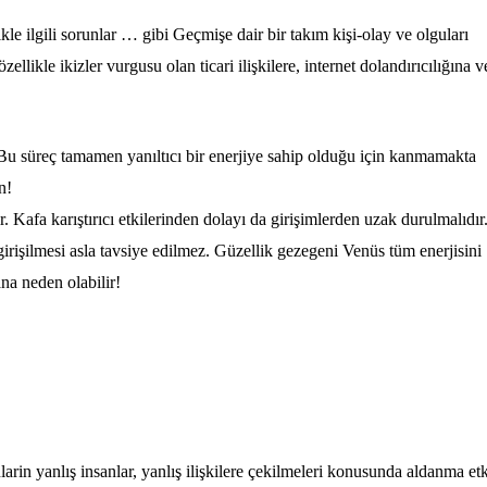
ikle ilgili sorunlar … gibi Geçmişe dair bir takım kişi-olay ve olguları
llikle ikizler vurgusu olan ticari ilişkilere, internet dolandırıcılığına v
r. Bu süreç tamamen yanıltıcı bir enerjiye sahip olduğu için kanmamakta
n!
. Kafa karıştırıcı etkilerinden dolayı da girişimlerden uzak durulmalıdır
rişilmesi asla tavsiye edilmez. Güzellik gezegeni Venüs tüm enerjisini
ana neden olabilir!
larin yanlış insanlar, yanlış ilişkilere çekilmeleri konusunda aldanma etk