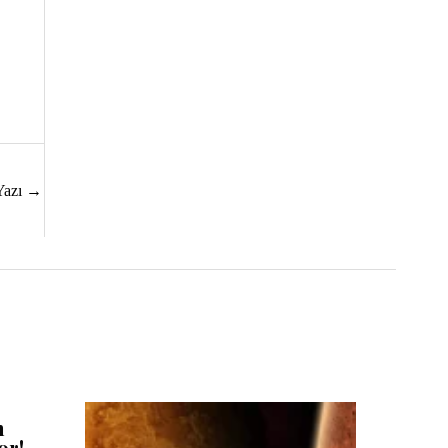
Yazı
→
n
or!