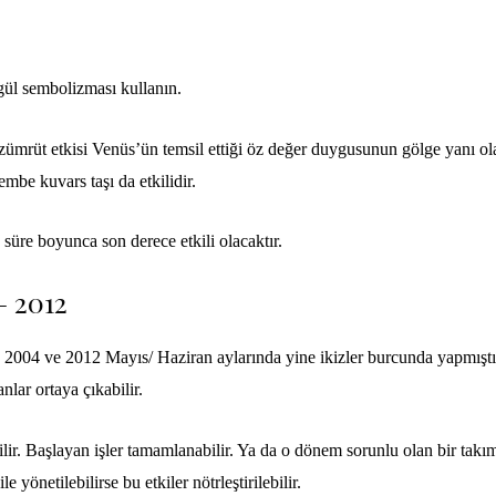
 gül sembolizması kullanın.
s, zümrüt etkisi Venüs’ün temsil ettiği öz değer duygusunun gölge yanı ol
mbe kuvars taşı da etkilidir.
süre boyunca son derece etkili olacaktır.
– 2012
le 2004 ve
2012
Mayıs/ Haziran aylarında yine ikizler burcunda yapmıştı
lar ortaya çıkabilir.
ilir. Başlayan işler tamamlanabilir. Ya da o dönem sorunlu olan bir takı
 yönetilebilirse bu etkiler nötrleştirilebilir.