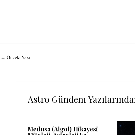
Yazı
←
Önceki Yazı
dolaşımı
Astro Gündem Yazılarında
Medusa (Algol) Hikayesi
Mitoloji, Astroloji Ve