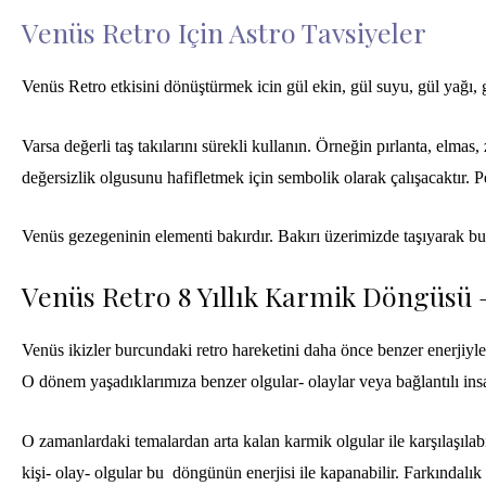
Venüs Retro Için Astro Tavsiyeler
Venüs Retro etkisini dönüştürmek icin gül ekin, gül suyu, gül yağı,
Varsa değerli taş takılarını sürekli kullanın. Örneğin pırlanta, elma
değersizlik
olgusunu hafifletmek için sembolik olarak çalışacaktır. Pe
Venüs gezegeninin elementi bakırdır. Bakırı üzerimizde taşıyarak bu 
Venüs Retro 8 Yıllık Karmik Döngüsü 
Venüs ikizler burcundaki retro hareketini daha önce benzer enerjiy
O dönem yaşadıklarımıza benzer olgular- olaylar veya bağlantılı insan
O zamanlardaki temalardan arta kalan karmik olgular ile karşılaşılab
kişi- olay- olgular bu döngünün enerjisi ile kapanabilir. Farkındalık ile