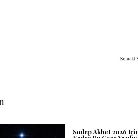
Sonraki 
n
Sodep Akhet 2026 Içi
Kader Bu Gece Yazılıy