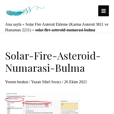
İçeriğe
atla
Main
Ana sayfa
»
Solar Fire Asteroit Ekleme (Karma Asteroit 3811 ve
Menu
Hanuman 2211)
»
solar-fire-asteroid-numarasi-bulma
Solar-Fire-Asteroid-
Numarasi-Bulma
Yorum bırakın
/ Yazan
Sibel Sıvacı
/
26 Ekim 2021