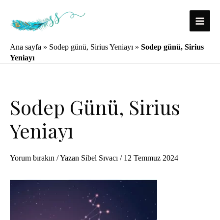
İçeriğe
atla
Main
Ana sayfa
»
Sodep günü, Sirius Yeniayı
»
Sodep günü, Sirius
Menu
Yeniayı
Sodep Günü, Sirius
Yeniayı
Yorum bırakın
/ Yazan
Sibel Sıvacı
/
12 Temmuz 2024