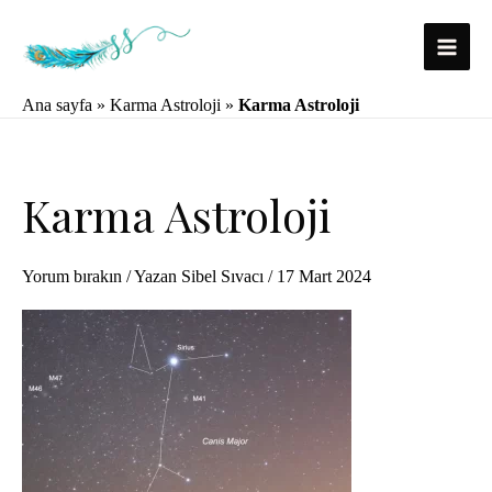
İçeriğe
atla
Main
Ana sayfa
»
Karma Astroloji
»
Karma Astroloji
Menu
Karma Astroloji
Yorum bırakın
/ Yazan
Sibel Sıvacı
/
17 Mart 2024