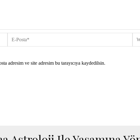
E-
We
Posta*
site
sta adresim ve site adresim bu tarayıcıya kaydedilsin.
a Astroloji Ile Yaşamına Yön