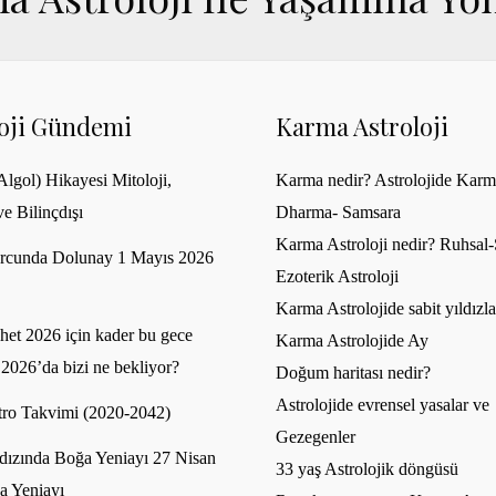
loji Gündemi
Karma Astroloji
lgol) Hikayesi Mitoloji,
Karma nedir? Astrolojide Karm
ve Bilinçdışı
Dharma- Samsara
Karma Astroloji nedir? Ruhsal-S
rcunda Dolunay 1 Mayıs 2026
Ezoterik Astroloji
Karma Astrolojide sabit yıldızla
et 2026 için kader bu gece
Karma Astrolojide Ay
 2026’da bizi ne bekliyor?
Doğum haritası nedir?
Astrolojide evrensel yasalar ve
ro Takvimi (2020-2042)
Gezegenler
dızında Boğa Yeniayı 27 Nisan
33 yaş Astrolojik döngüsü
a Yeniayı