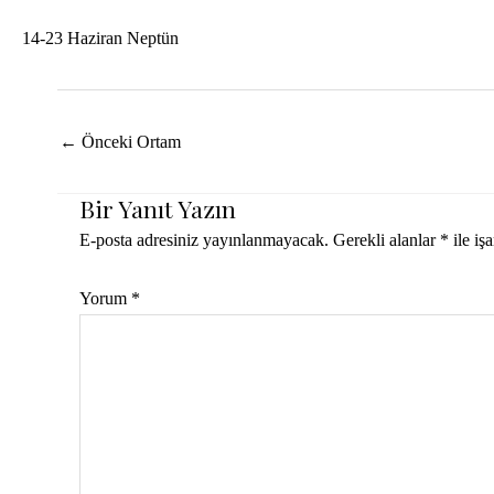
14-23 Haziran Neptün
Yazı
←
Önceki Ortam
dolaşımı
Bir Yanıt Yazın
E-posta adresiniz yayınlanmayacak.
Gerekli alanlar
*
ile iş
Yorum
*